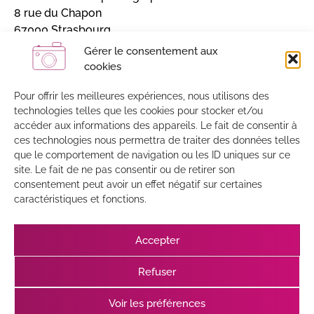
8 rue du Chapon
67000 Strasbourg
Alsace, France
Gérer le consentement aux
cookies
Inscrivez-vous et recevez mon actualité
Sans engagement / 4 à 5 lettres par an
Pour offrir les meilleures expériences, nous utilisons des
technologies telles que les cookies pour stocker et/ou
accéder aux informations des appareils. Le fait de consentir à
J'accepte que mes données soient enregistrées par
ces technologies nous permettra de traiter des données telles
MailChimp
que le comportement de navigation ou les ID uniques sur ce
site. Le fait de ne pas consentir ou de retirer son
consentement peut avoir un effet négatif sur certaines
caractéristiques et fonctions.
Accepter
Refuser
JE M'ABONNE
Voir les préférences