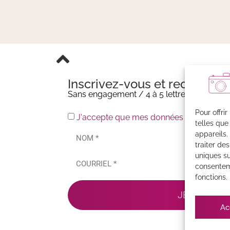
Inscrivez-vous et recevez m
Sans engagement / 4 à 5 lettres par an
Pour offri
J'accepte que mes données soient enreg
telles que
appareils.
traiter de
uniques su
consenteme
fonctions.
JE M'ABONN
Ac