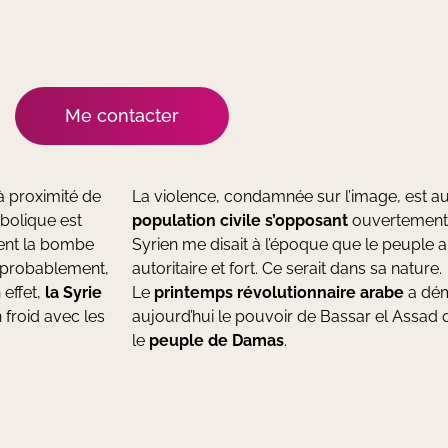
Me contacter
 à proximité de
La violence, condamnée sur l’image, est au
mbolique est
population civile s’opposant
ouvertement a
nent la bombe
Syrien me disait à l’époque que le peuple 
probablement,
autoritaire et fort. Ce serait dans sa nature.
 effet,
la Syrie
Le
printemps révolutionnaire arabe
a démo
 froid avec les
aujourd’hui le pouvoir de Bassar el Assad 
le
peuple de Damas
.