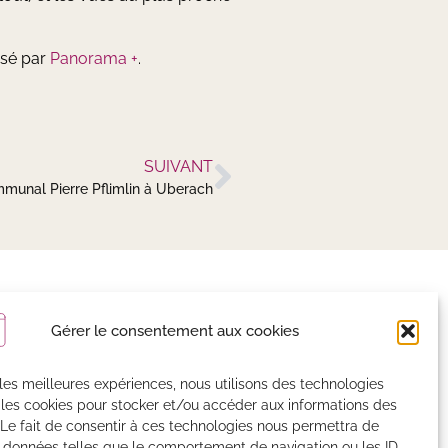
isé par
Panorama +
.
SUIVANT
mmunal Pierre Pflimlin à Uberach
on actualité
Gérer le consentement aux cookies
r les meilleures expériences, nous utilisons des technologies
istrées par MailChimp
 les cookies pour stocker et/ou accéder aux informations des
 Le fait de consentir à ces technologies nous permettra de
s données telles que le comportement de navigation ou les ID