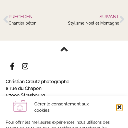
PRÉCÉDENT
SUIVANT
Chantier béton
Stylisme Noel et Montagne
Christian Creutz photographe
8 rue du Chapon
67000 Strasbourg
Alsace, France
Gérer le consentement aux
cookies
Inscrivez-vous et recevez mon actualité
Sans engagement / 4 à 5 lettres par an
Pour offrir les meilleures expériences, nous utilisons des