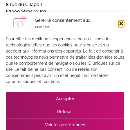
8 rue du Chapon
67000 Strasbourg
Alsace, France
Gérer le consentement aux
cookies
Inscrivez-vous et recevez mon actualité
Sans engagement / 4 à 5 lettres par an
Pour offrir les meilleures expériences, nous utilisons des
technologies telles que les cookies pour stocker et/ou
accéder aux informations des appareils. Le fait de consentir à
J'accepte que mes données soient enregistrées par
ces technologies nous permettra de traiter des données telles
MailChimp
que le comportement de navigation ou les ID uniques sur ce
site. Le fait de ne pas consentir ou de retirer son
consentement peut avoir un effet négatif sur certaines
caractéristiques et fonctions.
Accepter
Refuser
JE M'ABONNE
Voir les préférences