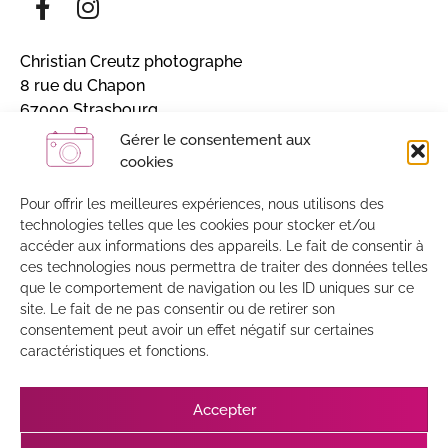
Christian Creutz photographe
8 rue du Chapon
67000 Strasbourg
Alsace, France
Gérer le consentement aux
cookies
Inscrivez-vous et recevez mon actualité
Pour offrir les meilleures expériences, nous utilisons des
Sans engagement / 4 à 5 lettres par an
technologies telles que les cookies pour stocker et/ou
accéder aux informations des appareils. Le fait de consentir à
J'accepte que mes données soient enregistrées par
ces technologies nous permettra de traiter des données telles
MailChimp
que le comportement de navigation ou les ID uniques sur ce
site. Le fait de ne pas consentir ou de retirer son
consentement peut avoir un effet négatif sur certaines
caractéristiques et fonctions.
Accepter