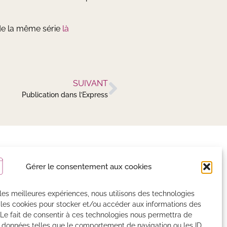
.
 de la même série
là
SUIVANT
Publication dans l’Express
on actualité
Gérer le consentement aux cookies
r les meilleures expériences, nous utilisons des technologies
istrées par MailChimp
 les cookies pour stocker et/ou accéder aux informations des
 Le fait de consentir à ces technologies nous permettra de
s données telles que le comportement de navigation ou les ID