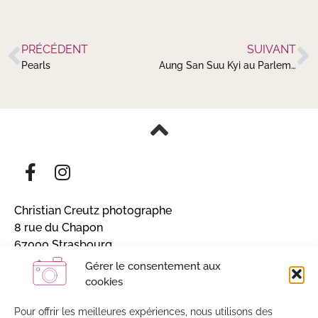
PRÉCÉDENT
SUIVANT
Pearls
Aung San Suu Kyi au Parlement Européen
Christian Creutz photographe
8 rue du Chapon
67000 Strasbourg
Alsace, France
Gérer le consentement aux
cookies
Inscrivez-vous et recevez mon actualité
Sans engagement / 4 à 5 lettres par an
Pour offrir les meilleures expériences, nous utilisons des